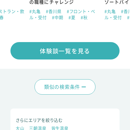
の職種にチャレンジ
ゾートバイ
ストラン・飲
#丸亀
#香川県
#フロント・ベ
#丸亀
#香
#春
ル・受付
#中期
#夏
#秋
ル・受付
体験談一覧を見る
類似の検索条件
さらにエリアを絞り込む
大山
三朝温泉
皆生温泉