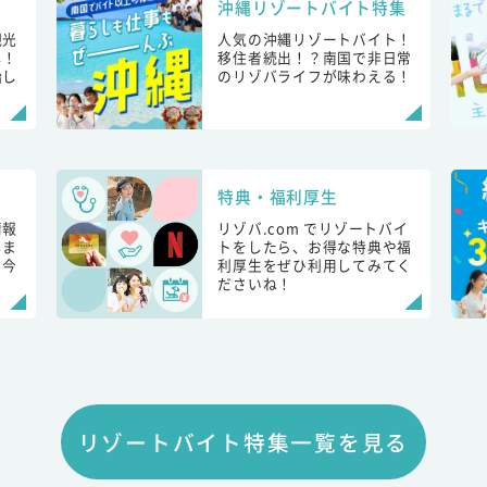
沖縄リゾートバイト特集
観光
人気の沖縄リゾートバイト！
し！
移住者続出！？南国で非日常
始し
のリゾバライフが味わえる！
特典・福利厚生
情報
リゾバ.com でリゾートバイ
しま
トをしたら、お得な特典や福
も今
利厚生をぜひ利用してみてく
ださいね！
リゾートバイト特集一覧を見る