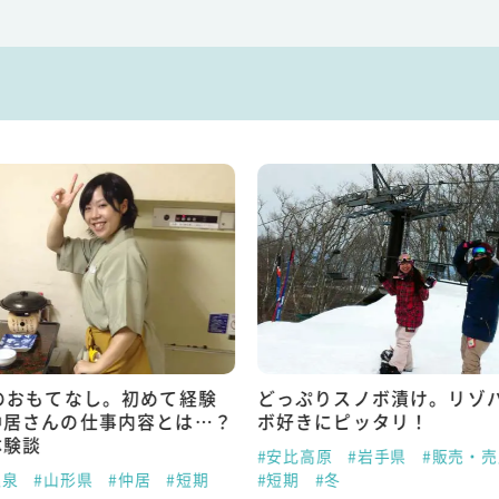
りスノボ漬け。リゾバはスノ
大学時代から気になってい
にピッタリ！
トバイトに挑戦！
原
#岩手県
#販売・売店業務
#会津
#福島県
#レストラン
冬
#長期
#冬