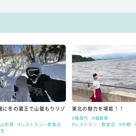
魅力を堪能！！
リゾートバイトで一生モノ
と感動をゲット！
#福島県
ラン・飲食店
#中期
#夏
#安比高原
#岩手県
#スキー場スタッフ
#中期
#