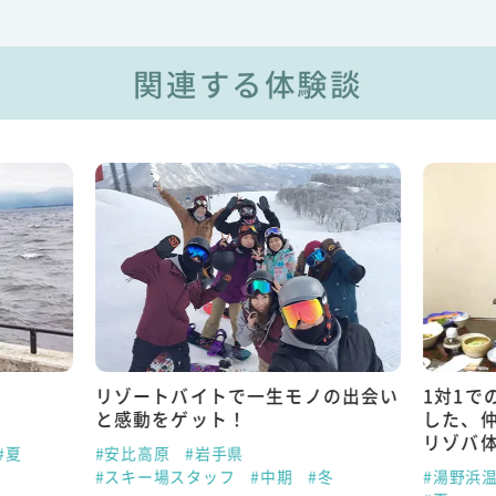
関連する体験談
の出会い
1対1でのおもてなし。初めて経験
どっぷ
した、仲居さんの仕事内容とは…？
ボ好き
リゾバ体験談
#安比高
冬
#湯野浜温泉
#山形県
#仲居
#短期
#短期
#