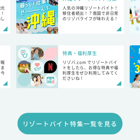
観光
人気の沖縄リゾートバイト！
し！
移住者続出！？南国で非日常
始し
のリゾバライフが味わえる！
特典・福利厚生
情報
リゾバ.com でリゾートバイ
しま
トをしたら、お得な特典や福
も今
利厚生をぜひ利用してみてく
ださいね！
リゾートバイト特集一覧を見る