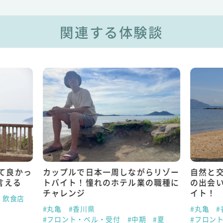
関連する体験談
て良かっ
カップルで日本一周しながらリゾー
自然と
言える
トバイト！憧れのホテル業の職種に
の出会
チャレンジ
イト！
・飲食店
#丸亀
#香川県
#丸亀
#
#フロント・ベル・受付
#中期
#夏
#フロン