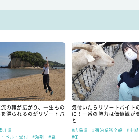
交流の輪が広がり、一生もの
気付いたらリゾートバイト
いを得られるのがリゾートバ
に！一番の魅力は価値観が
と
香川県
#広島県
#宿泊業務全般
#中期
ト・ベル・受付
#短期
#夏
#冬