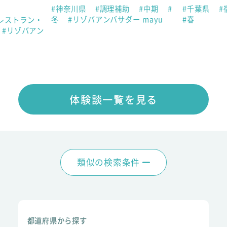
#神奈川県
#調理補助
#中期
#
#千葉県
#
冬
#リゾバアンバサダー mayu
#春
レストラン・
#リゾバアン
体験談一覧を見る
類似の検索条件
都道府県から探す