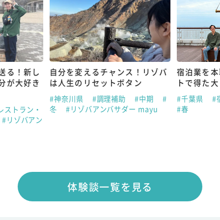
送る！新し
自分を変えるチャンス！リゾバ
宿泊業を本
分が大好き
は人生のリセットボタン
トで得た大
#神奈川県
#調理補助
#中期
#
#千葉県
#
冬
#リゾバアンバサダー mayu
#春
レストラン・
#リゾバアン
体験談一覧を見る