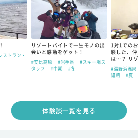
！
リゾートバイトで一生モノの出
1対1での
会いと感動をゲット！
験した、仲
レストラン・
は…？ リ
#安比高原
#岩手県
#スキー場ス
タッフ
#中期
#冬
#湯野浜温泉
短期
#夏
体験談一覧を見る