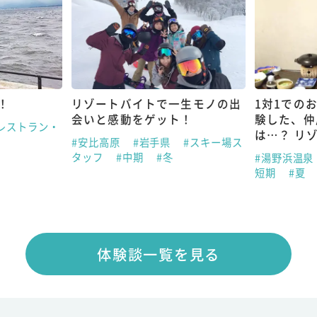
！
リゾートバイトで一生モノの出
1対1での
会いと感動をゲット！
験した、仲
レストラン・
は…？ リ
#安比高原
#岩手県
#スキー場ス
タッフ
#中期
#冬
#湯野浜温泉
短期
#夏
体験談一覧を見る