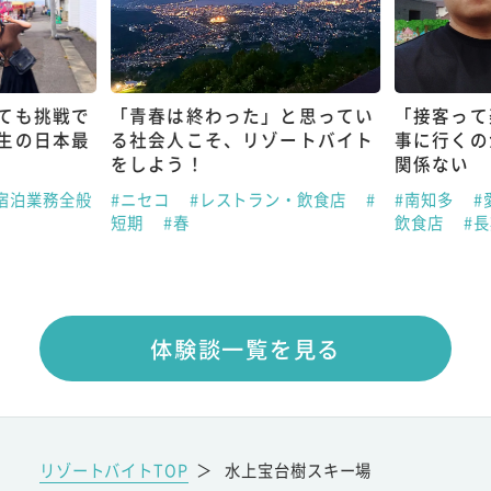
ても挑戦で
「青春は終わった」と思ってい
「接客って
生の日本最
る社会人こそ、リゾートバイト
事に行くの
をしよう！
関係ない
宿泊業務全般
#ニセコ
#レストラン・飲食店
#
#南知多
#
短期
#春
飲食店
#
体験談一覧を見る
リゾートバイトTOP
＞
水上宝台樹スキー場