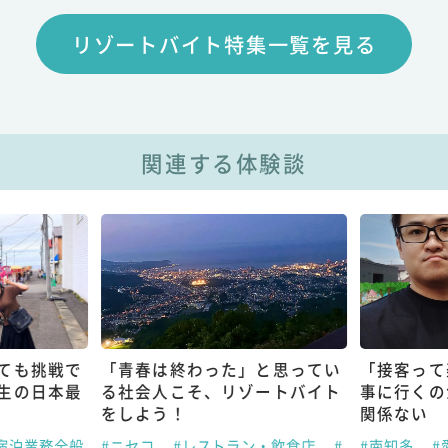
リゾートバイト特集一覧を見る
関連する体験談
ても挑戦で
「青春は終わった」と思ってい
「接客って
生の日本最
る社会人こそ、リゾートバイト
事に行くの
をしよう！
関係ない
宿泊業務全般
#ニセコ
#レストラン・飲食店
#
#南知多
#