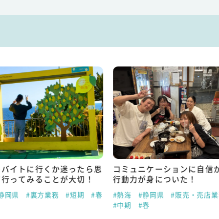
トバイトに行くか迷ったら思
コミュニケーションに自信
て行ってみることが大切！
行動力が身についた！
静岡県
#裏方業務
#短期
#春
#熱海
#静岡県
#販売・売店業
#中期
#春