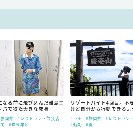
になる前に飛び込んだ離島生
リゾートバイト4回目。不
ゾバで得た大きな成長
けど自分から行動できるよ
#静岡県
#レストラン・飲食店
#下田
#静岡県
#レストラン
#冬
#年末年始
#短期
#夏