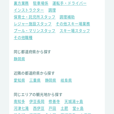
裏方業務
駐車場係
運転手・ドライバー
インストラクター
調理
保育士・託児所スタッフ
調理補助
レジャー施設スタッフ
その他スキー場業務
プール・マリンスタッフ
スキー場スタッフ
その他職種
同じ都道府県から探す
静岡県
近隣の都道府県から探す
愛知県
三重県
静岡県
岐阜県
同じエリアの観光地から探す
南知多
伊豆長岡
修善寺
天城湯ヶ島
河津七滝
西伊豆
戸田
土肥
堂ヶ島