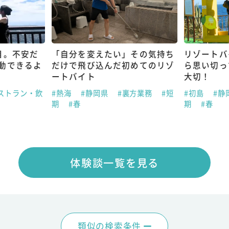
目。不安だ
「自分を変えたい」その気持ち
リゾートバ
動できるよ
だけで飛び込んだ初めてのリゾ
ら思い切っ
ートバイト
大切！
ストラン・飲
#熱海
#静岡県
#裏方業務
#短
#初島
#静
期
#春
期
#春
体験談一覧を見る
類似の検索条件