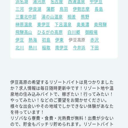
浜名湖
湯河原
名古屋
西浦温泉
中伊豆
三河
伊良湖
蒲郡
鳥羽
伊勢志摩
長島
三重北中部
湯の山温泉
相差
熊野
榊原温泉
東伊豆
下呂温泉
奥美濃
奥飛騨
飛騨高山
ひるがの高原
白川郷
御殿場
伊豆
熱海
初島
伊東
伊豆高原
赤沢
北川
熱川
稲取
南伊豆
今井浜
下田
伊豆高原の希望するリゾートバイトは見つかりました
か？求人情報は毎日随時更新中です！リゾート地や温
泉地の住み込みバイトで、稼ぎたい！行ってみたい！
やってみたい！などのご要望をお聞かせください。
様々な出会いやその地域でしかできない体験があなた
を待っています！
リゾバなら寮費・食費・光熱費が無料！出費が少ない
ので、貯金もバッチリ貯められます。リゾートバイト