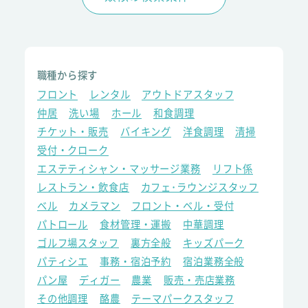
職種から探す
フロント
レンタル
アウトドアスタッフ
仲居
洗い場
ホール
和食調理
チケット・販売
バイキング
洋食調理
清掃
受付・クローク
エステティシャン・マッサージ業務
リフト係
レストラン・飲食店
カフェ･ラウンジスタッフ
ベル
カメラマン
フロント・ベル・受付
パトロール
食材管理・運搬
中華調理
ゴルフ場スタッフ
裏方全般
キッズパーク
パティシエ
事務・宿泊予約
宿泊業務全般
パン屋
ディガー
農業
販売・売店業務
その他調理
酪農
テーマパークスタッフ