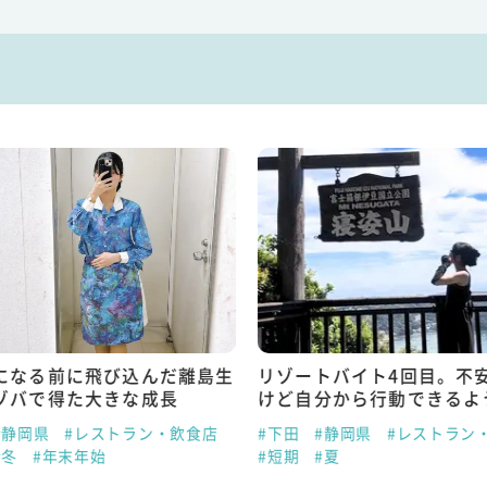
になる前に飛び込んだ離島生
リゾートバイト4回目。不
ゾバで得た大きな成長
けど自分から行動できるよ
#静岡県
#レストラン・飲食店
#下田
#静岡県
#レストラン
#冬
#年末年始
#短期
#夏