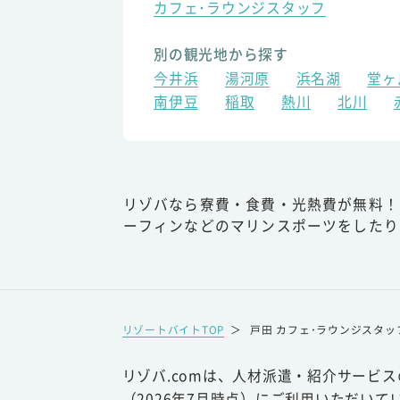
カフェ･ラウンジスタッフ
別の観光地から探す
今井浜
湯河原
浜名湖
堂ヶ
南伊豆
稲取
熱川
北川
リゾバなら寮費・食費・光熱費が無料！
ーフィンなどのマリンスポーツをしたり
リゾートバイトTOP
＞
戸田 カフェ･ラウンジスタッ
リゾバ.comは、人材派遣・紹介サービ
（2026年7月時点）にご利用いただいて