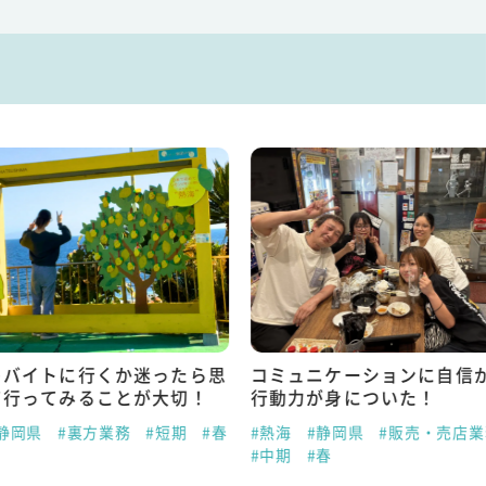
トバイトに行くか迷ったら思
コミュニケーションに自信
て行ってみることが大切！
行動力が身についた！
静岡県
#裏方業務
#短期
#春
#熱海
#静岡県
#販売・売店業
#中期
#春