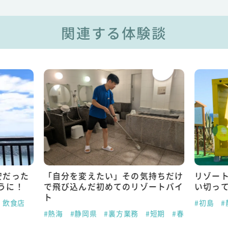
関連する体験談
安だった
「自分を変えたい」その気持ちだけ
リゾー
うに！
で飛び込んだ初めてのリゾートバイ
い切っ
ト
・飲食店
#初島
#
#熱海
#静岡県
#裏方業務
#短期
#春