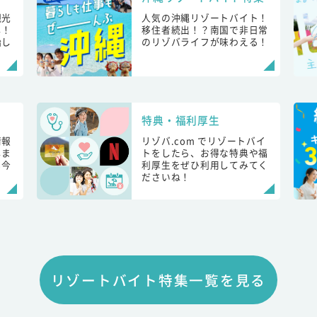
観光
人気の沖縄リゾートバイト！
し！
移住者続出！？南国で非日常
始し
のリゾバライフが味わえる！
特典・福利厚生
情報
リゾバ.com でリゾートバイ
しま
トをしたら、お得な特典や福
も今
利厚生をぜひ利用してみてく
ださいね！
リゾートバイト特集一覧を見る