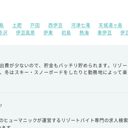
島
土肥
戸田
西伊豆
河津七滝
天城湯ヶ島
赤沢
伊豆高原
伊東
初島
熱海
東伊豆
伊
出費が少ないので、貯金もバッチリ貯められます。リゾー
、冬はスキー・スノーボードをしたりと勤務地によって楽
フ
スのヒューマニックが運営するリゾートバイト専門の求人検索
います。