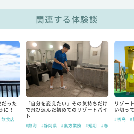
関連する体験談
安だった
「自分を変えたい」その気持ちだけ
リゾー
うに！
で飛び込んだ初めてのリゾートバイ
い切っ
ト
・飲食店
#初島
#
#熱海
#静岡県
#裏方業務
#短期
#春