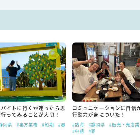
トバイトに行くか迷ったら思
コミュニケーションに自信
て行ってみることが大切！
行動力が身についた！
静岡県
#裏方業務
#短期
#春
#熱海
#静岡県
#販売・売店業
#中期
#春