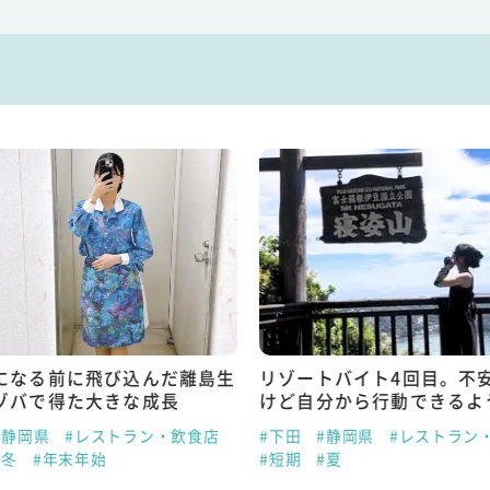
になる前に飛び込んだ離島生
リゾートバイト4回目。不
ゾバで得た大きな成長
けど自分から行動できるよ
#静岡県
#レストラン・飲食店
#下田
#静岡県
#レストラン
#冬
#年末年始
#短期
#夏