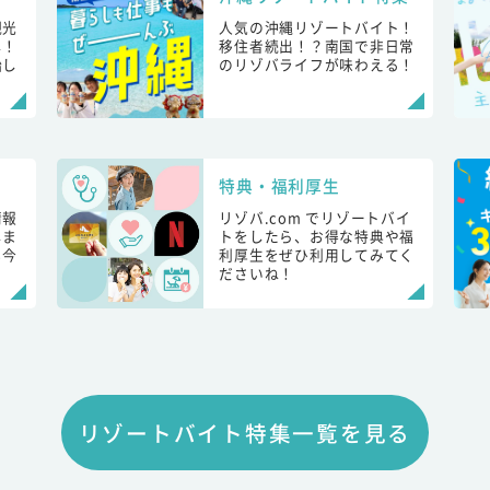
観光
人気の沖縄リゾートバイト！
し！
移住者続出！？南国で非日常
始し
のリゾバライフが味わえる！
特典・福利厚生
情報
リゾバ.com でリゾートバイ
しま
トをしたら、お得な特典や福
も今
利厚生をぜひ利用してみてく
ださいね！
リゾートバイト特集一覧を見る