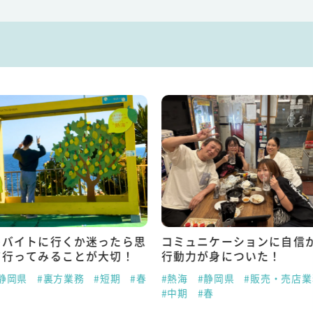
トバイトに行くか迷ったら思
コミュニケーションに自信
て行ってみることが大切！
行動力が身についた！
静岡県
#裏方業務
#短期
#春
#熱海
#静岡県
#販売・売店業
#中期
#春