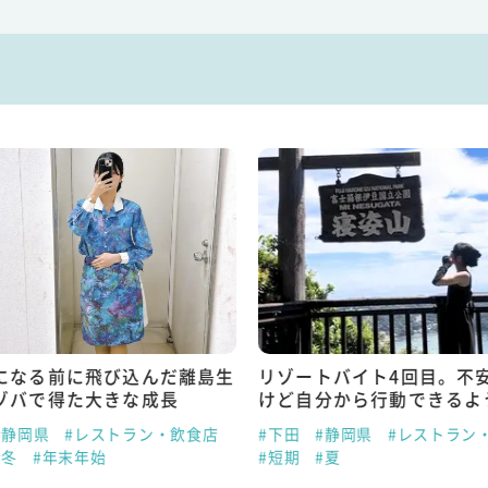
になる前に飛び込んだ離島生
リゾートバイト4回目。不
ゾバで得た大きな成長
けど自分から行動できるよ
#静岡県
#レストラン・飲食店
#下田
#静岡県
#レストラン
#冬
#年末年始
#短期
#夏