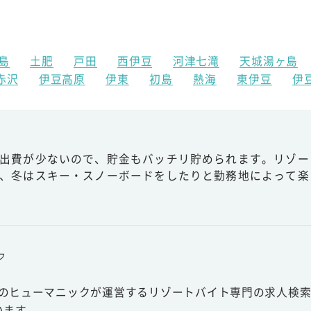
島
土肥
戸田
西伊豆
河津七滝
天城湯ヶ島
赤沢
伊豆高原
伊東
初島
熱海
東伊豆
伊
出費が少ないので、貯金もバッチリ貯められます。リゾー
、冬はスキー・スノーボードをしたりと勤務地によって楽
フ
スのヒューマニックが運営するリゾートバイト専門の求人検索
います。