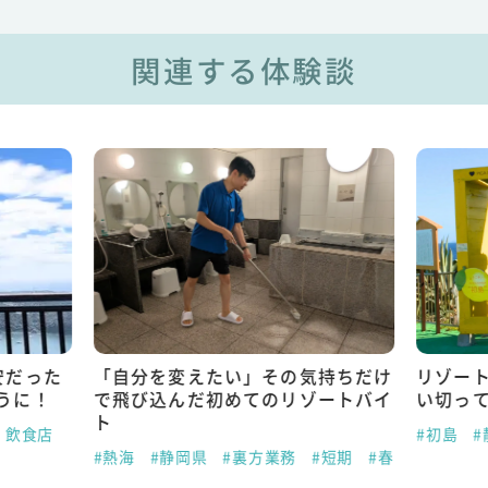
関連する体験談
安だった
「自分を変えたい」その気持ちだけ
リゾー
うに！
で飛び込んだ初めてのリゾートバイ
い切っ
ト
・飲食店
#初島
#
#熱海
#静岡県
#裏方業務
#短期
#春