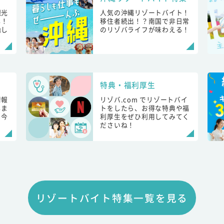
観光
人気の沖縄リゾートバイト！
し！
移住者続出！？南国で非日常
始し
のリゾバライフが味わえる！
特典・福利厚生
情報
リゾバ.com でリゾートバイ
しま
トをしたら、お得な特典や福
も今
利厚生をぜひ利用してみてく
ださいね！
リゾートバイト特集一覧を見る