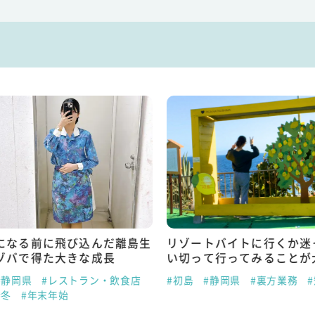
になる前に飛び込んだ離島生
リゾートバイトに行くか迷
ゾバで得た大きな成長
い切って行ってみることが
#静岡県
#レストラン・飲食店
#初島
#静岡県
#裏方業務
#冬
#年末年始