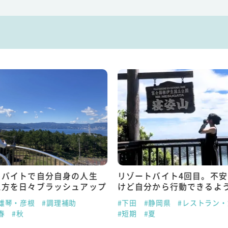
トバイトで自分自身の人生
リゾートバイト4回目。不
え方を日々ブラッシュアップ
けど自分から行動できるよ
雄琴・彦根
#調理補助
#下田
#静岡県
#レストラン
春
#秋
#短期
#夏