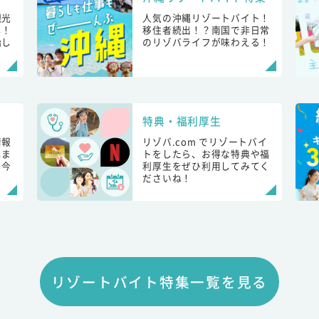
観光
人気の沖縄リゾートバイト！
し！
移住者続出！？南国で非日常
始し
のリゾバライフが味わえる！
特典・福利厚生
情報
リゾバ.com でリゾートバイ
しま
トをしたら、お得な特典や福
も今
利厚生をぜひ利用してみてく
ださいね！
リゾートバイト特集一覧を見る