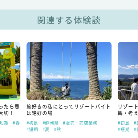
関連する体験談
ったら思
旅好きの私にとってリゾートバイト
リゾー
大切！
は絶好の場
観・考
#短期
#春
#初島
#静岡県
#販売・売店業務
#初島
#
#短期
#夏
#秋
#短期
#