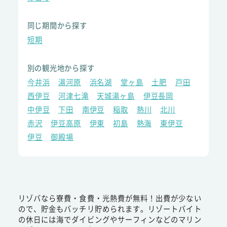
同じ期間から探す
短期
別の観光地から探す
今井浜
湯河原
浜名湖
堂ヶ島
土肥
戸田
西伊豆
河津七滝
天城湯ヶ島
伊豆長岡
中伊豆
下田
南伊豆
稲取
熱川
北川
赤沢
伊豆高原
伊東
初島
熱海
東伊豆
伊豆
御殿場
リゾバなら寮費・食費・光熱費が無料！出費が少ない
ので、貯金もバッチリ貯められます。リゾートバイト
の休日には海でダイビングやサーフィンなどのマリン