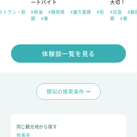
ートバイト
大切！
ストラン・飲
#熱海
#静岡県
#裏方業務
#短
#初島
#静
期
#春
期
#春
体験談一覧を見る
類似の検索条件
同じ観光地から探す
修善寺