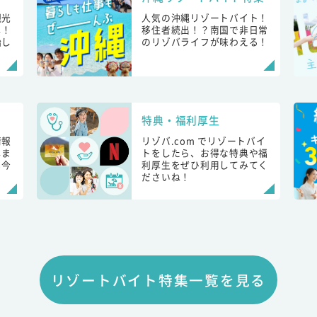
観光
人気の沖縄リゾートバイト！
し！
移住者続出！？南国で非日常
始し
のリゾバライフが味わえる！
特典・福利厚生
情報
リゾバ.com でリゾートバイ
しま
トをしたら、お得な特典や福
も今
利厚生をぜひ利用してみてく
ださいね！
リゾートバイト特集一覧を見る