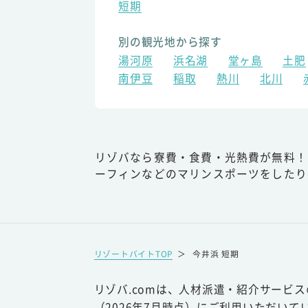
短期
別の観光地から探す
湯河原
浜名湖
堂ヶ島
土肥
南伊豆
稲取
熱川
北川
リゾバなら寮費・食費・光熱費が無料！
ーフィンなどのマリンスポーツをしたり
リゾートバイトTOP
＞
今井浜 短期
リゾバ.comは、人材派遣・紹介サービ
（2026年7月時点）にご利用いただいて