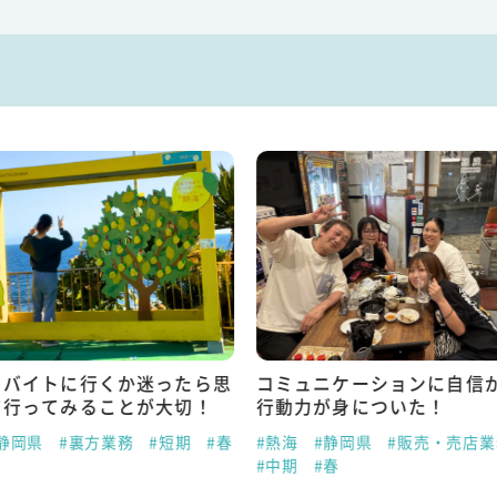
トバイトに行くか迷ったら思
コミュニケーションに自信
て行ってみることが大切！
行動力が身についた！
静岡県
#裏方業務
#短期
#春
#熱海
#静岡県
#販売・売店業
#中期
#春