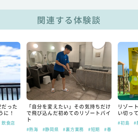
関連する体験談
安だった
「自分を変えたい」その気持ちだけ
リゾー
うに！
で飛び込んだ初めてのリゾートバイ
い切っ
ト
・飲食店
#初島
#
#熱海
#静岡県
#裏方業務
#短期
#春