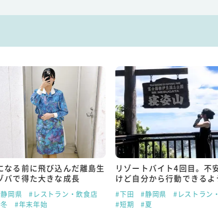
になる前に飛び込んだ離島生
リゾートバイト4回目。不
ゾバで得た大きな成長
けど自分から行動できるよ
#静岡県
#レストラン・飲食店
#下田
#静岡県
#レストラン
#冬
#年末年始
#短期
#夏