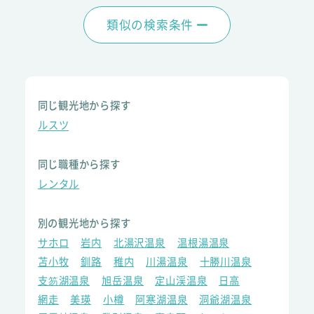
類似の検索条件
同じ観光地から探す
ルスツ
同じ職種から探す
レンタル
別の観光地から探す
サホロ
岩内
北湯沢温泉
温根湯温泉
苫小牧
釧路
稚内
川湯温泉
十勝川温泉
支笏湖温泉
旭岳温泉
定山渓温泉
日高
網走
美瑛
小樽
阿寒湖温泉
洞爺湖温泉