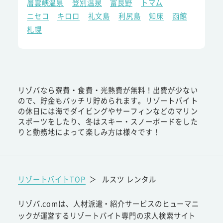
層雲峡温泉
登別温泉
富良野
トマム
ニセコ
キロロ
礼文島
利尻島
知床
函館
札幌
リゾバなら寮費・食費・光熱費が無料！出費が少ない
ので、貯金もバッチリ貯められます。リゾートバイト
の休日には海でダイビングやサーフィンなどのマリン
スポーツをしたり、冬はスキー・スノーボードをした
りと勤務地によって楽しみ方は様々です！
リゾートバイトTOP
＞
ルスツ レンタル
リゾバ.comは、人材派遣・紹介サービスのヒューマニ
ックが運営するリゾートバイト専門の求人検索サイト