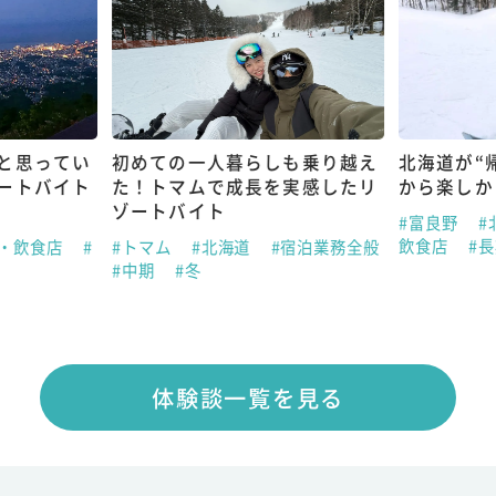
と思ってい
初めての一人暮らしも乗り越え
北海道が“
ートバイト
た！トマムで成長を実感したリ
から楽しか
ゾートバイト
#富良野
#
飲食店
#
ン・飲食店
#
#トマム
#北海道
#宿泊業務全般
#中期
#冬
体験談一覧を見る