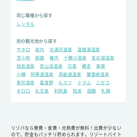
同じ職種から探す
レンタル
別の観光地から探す
サホロ
岩内
北湯沢温泉
温根湯温泉
苫小牧
釧路
稚内
十勝川温泉
支笏湖温泉
旭岳温泉
定山渓温泉
日高
網走
美瑛
小樽
阿寒湖温泉
洞爺湖温泉
層雲峡温泉
登別温泉
富良野
ルスツ
トマム
ニセコ
キロロ
礼文島
利尻島
知床
函館
札幌
リゾバなら寮費・食費・光熱費が無料！出費が少ない
ので、貯金もバッチリ貯められます。リゾートバイト