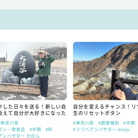
クした日々を送る！新しい自
自分を変えるチャンス！リ
会えて自分が大好きになった
生のリセットボタン
#神奈川県
#神奈川県
#調理補助
#中期
ラン・飲食店
#中期
#秋
#リゾバアンバサダー mayu
アンバサダー かのん