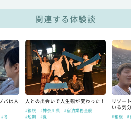
関連する体験談
ゾバは人
人との出会いで人生観が変わった！
リゾー
いる気
#箱根
#神奈川県
#宿泊業務全般
#冬
#短期
#夏
#箱根