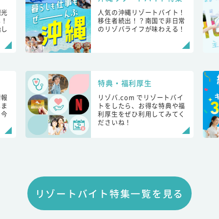
観光
人気の沖縄リゾートバイト！
し！
移住者続出！？南国で非日常
始し
のリゾバライフが味わえる！
特典・福利厚生
情報
リゾバ.com でリゾートバイ
しま
トをしたら、お得な特典や福
も今
利厚生をぜひ利用してみてく
ださいね！
リゾートバイト特集一覧を見る