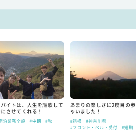
トバイトは、人生を謳歌して
あまりの楽しさに2度目の
分にさせてくれる！
ゃいました！
#宿泊業務全般
#中期
#秋
#箱根
#神奈川県
#フロント・ベル・受付
#短期