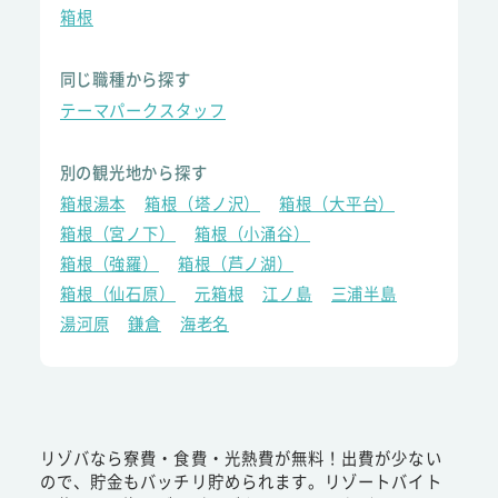
箱根
同じ職種から探す
テーマパークスタッフ
別の観光地から探す
箱根湯本
箱根（塔ノ沢）
箱根（大平台）
箱根（宮ノ下）
箱根（小涌谷）
箱根（強羅）
箱根（芦ノ湖）
箱根（仙石原）
元箱根
江ノ島
三浦半島
湯河原
鎌倉
海老名
リゾバなら寮費・食費・光熱費が無料！出費が少ない
ので、貯金もバッチリ貯められます。リゾートバイト