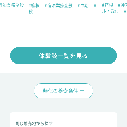
宿泊業務全般
#箱根
#神
#箱根
#宿泊業務全般
#中期
#
ル・受付
秋
体験談一覧を見る
類似の検索条件
同じ観光地から探す