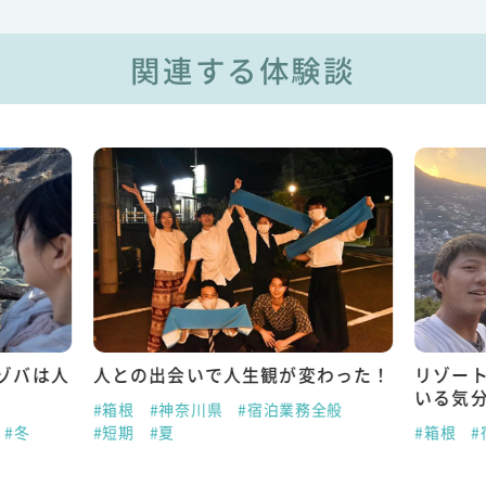
関連する体験談
ゾバは人
人との出会いで人生観が変わった！
リゾー
いる気
#箱根
#神奈川県
#宿泊業務全般
#冬
#短期
#夏
#箱根