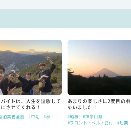
トバイトは、人生を謳歌して
あまりの楽しさに2度目の
分にさせてくれる！
ゃいました！
#宿泊業務全般
#中期
#秋
#箱根
#神奈川県
#フロント・ベル・受付
#短期