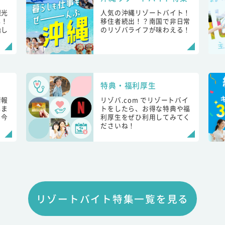
観光
人気の沖縄リゾートバイト！
し！
移住者続出！？南国で非日常
始し
のリゾバライフが味わえる！
特典・福利厚生
情報
リゾバ.com でリゾートバイ
しま
トをしたら、お得な特典や福
も今
利厚生をぜひ利用してみてく
ださいね！
リゾートバイト特集一覧を見る