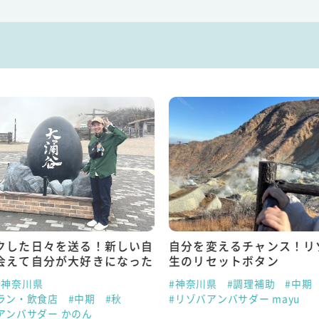
クした日々を送る！新しい自
自分を変えるチャンス！リ
会えて自分が大好きになった
生のリセットボタン
#神奈川県
#神奈川県
#調理補助
#中期
ラン・飲食店
#中期
#秋
#リゾバアンバサダー mayu
アンバサダー かのん