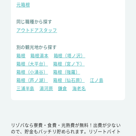
元箱根
同じ職種から探す
アウトドアスタッフ
別の観光地から探す
箱根
箱根湯本
箱根（塔ノ沢）
箱根（大平台）
箱根（宮ノ下）
箱根（小涌谷）
箱根（強羅）
箱根（芦ノ湖）
箱根（仙石原）
江ノ島
三浦半島
湯河原
鎌倉
海老名
リゾバなら寮費・食費・光熱費が無料！出費が少ない
ので、貯金もバッチリ貯められます。リゾートバイト