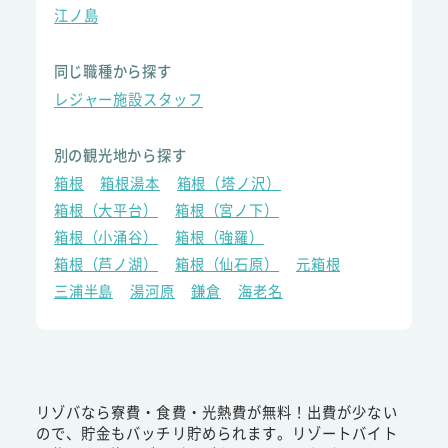
江ノ島
同じ職種から探す
レジャー施設スタッフ
別の観光地から探す
箱根
箱根湯本
箱根（塔ノ沢）
箱根（大平台）
箱根（宮ノ下）
箱根（小涌谷）
箱根（強羅）
箱根（芦ノ湖）
箱根（仙石原）
元箱根
三浦半島
湯河原
鎌倉
海老名
リゾバなら寮費・食費・光熱費が無料！出費が少ない
ので、貯金もバッチリ貯められます。リゾートバイト