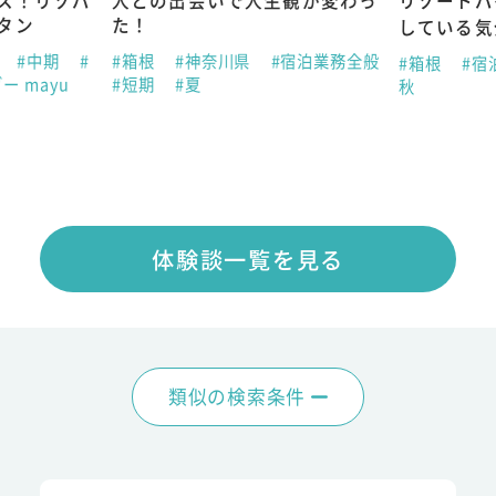
ス！リゾバ
人との出会いで人生観が変わっ
リゾートバ
タン
た！
している気
助
#中期
#
#箱根
#神奈川県
#宿泊業務全般
#箱根
#宿
ー mayu
#短期
#夏
秋
体験談一覧を見る
類似の検索条件