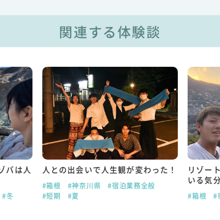
関連する体験談
ゾバは人
人との出会いで人生観が変わった！
リゾー
いる気
#箱根
#神奈川県
#宿泊業務全般
#冬
#短期
#夏
#箱根