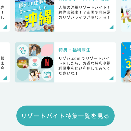
観光
人気の沖縄リゾートバイト！
し！
移住者続出！？南国で非日常
始し
のリゾバライフが味わえる！
特典・福利厚生
情報
リゾバ.com でリゾートバイ
しま
トをしたら、お得な特典や福
も今
利厚生をぜひ利用してみてく
ださいね！
リゾートバイト特集一覧を見る