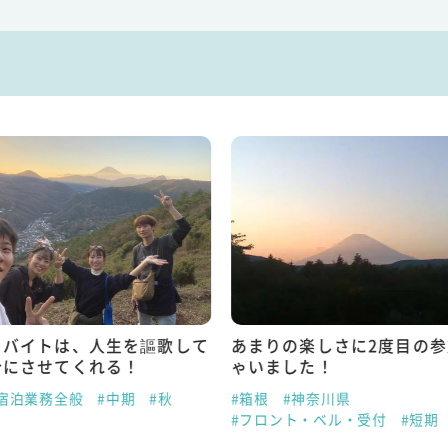
トバイトは、人生を謳歌して
あまりの楽しさに2度目の
分にさせてくれる！
ゃいました！
#宿泊業務全般
#中期
#秋
#箱根
#神奈川県
#フロント・ベル・受付
#短期