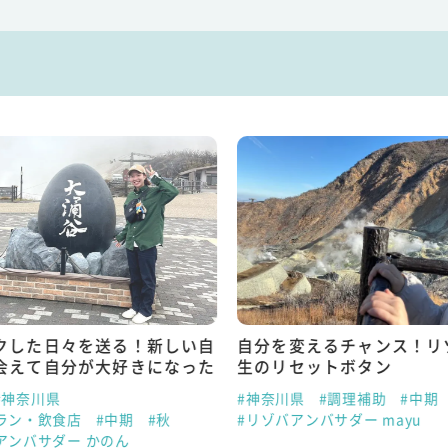
クした日々を送る！新しい自
自分を変えるチャンス！リ
会えて自分が大好きになった
生のリセットボタン
#神奈川県
#神奈川県
#調理補助
#中期
ラン・飲食店
#中期
#秋
#リゾバアンバサダー mayu
アンバサダー かのん