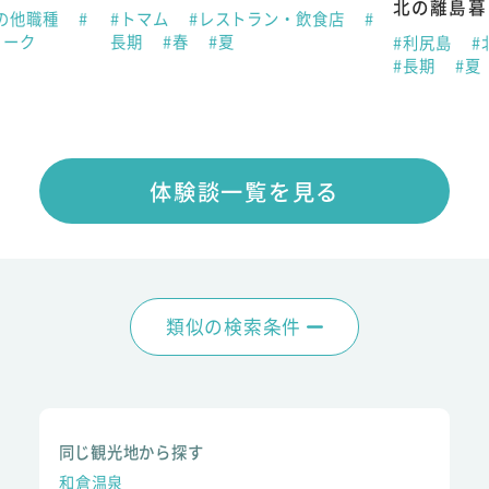
北の離島暮
の他職種
#
#トマム
#レストラン・飲食店
#
ィーク
長期
#春
#夏
#利尻島
#
#長期
#夏
体験談一覧を見る
類似の検索条件
同じ観光地から探す
和倉温泉