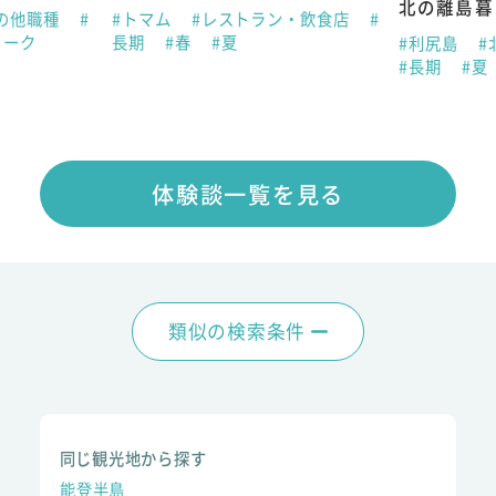
北の離島暮
の他職種
#
#トマム
#レストラン・飲食店
#
ィーク
長期
#春
#夏
#利尻島
#
#長期
#夏
体験談一覧を見る
類似の検索条件
同じ観光地から探す
能登半島