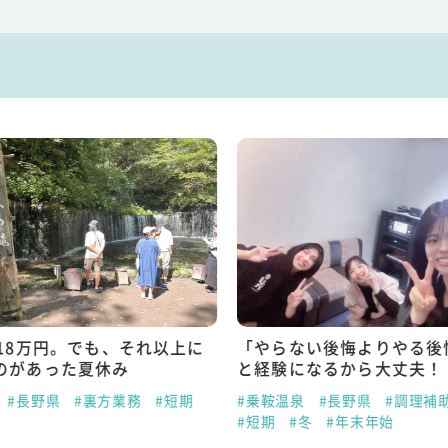
で18万円。でも、それ以上に
「やらない後悔よりやる後
のがあった夏休み
と経験になるから大丈夫！
#長野県
#裏方業務
#短期
#乗鞍温泉
#長野県
#調理補
#短期
#冬
#年末年始