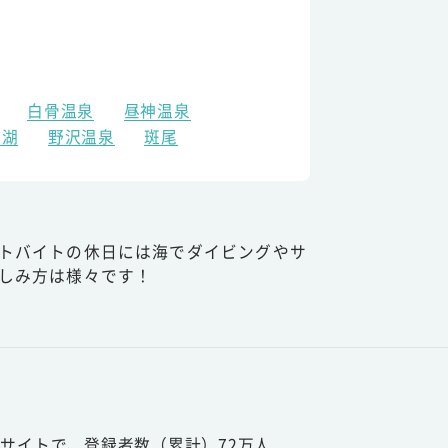
白骨温泉
昼神温泉
訪湖
野沢温泉
斑尾
トバイトの休日には海でダイビングやサ
しみ方は様々です！
サイトで、登録者数（累計）72万人