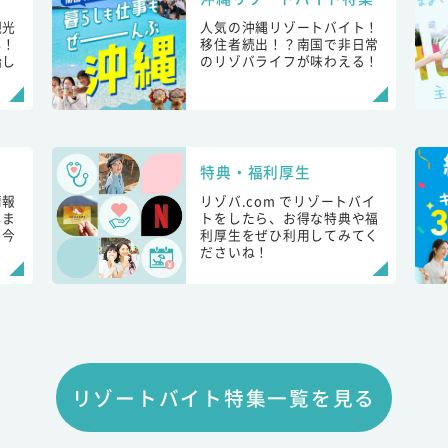
観光
人気の沖縄リゾートバイト！
し！
移住者続出！？南国で非日常
始し
のリゾバライフが味わえる！
特典・福利厚生
情報
リゾバ.com でリゾートバイ
しま
トをしたら、お得な特典や福
も今
利厚生をぜひ利用してみてく
ださいね！
リゾートバイト特集一覧を見る