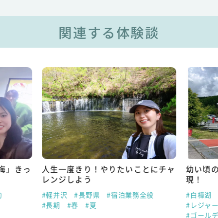
関連する体験談
悔」きっ
人生一度きり！やりたいことにチャ
幼い頃
レンジしよう
現！
助
#軽井沢
#長野県
#宿泊業務全般
#白樺湖
#長期
#春
#夏
#レジャ
#ゴール