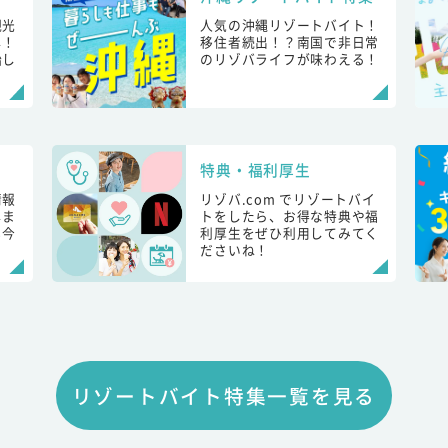
観光
人気の沖縄リゾートバイト！
し！
移住者続出！？南国で非日常
始し
のリゾバライフが味わえる！
特典・福利厚生
情報
リゾバ.com でリゾートバイ
しま
トをしたら、お得な特典や福
も今
利厚生をぜひ利用してみてく
ださいね！
リゾートバイト特集一覧を見る