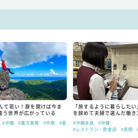
なんて若い！扉を開けば今ま
「旅するように暮らしたい
違う世界が広がっている
を辞めて夫婦で選んだ働き
#沖縄
#裏方業務
#中期
#夏
#沖縄本島
#沖縄
#レストラン・飲食店
#長期