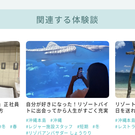
関連する体験談
」正社員
自分が好きになった！リゾートバイ
リゾー
方
トに出会ってから人生がすごく充実
日を送
#沖縄本島
#沖縄
#沖縄本
#冬
#春
#レジャー施設スタッフ
#短期
#冬
#レスト
#リゾバアンバサダー しょうりり