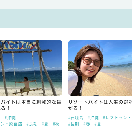
トバイトは本当に刺激的な毎
リゾートバイトは人生の選
れる！
がる！
島
#沖縄
#石垣島
#沖縄
#レストラン
ラン・飲食店
#長期
#夏
#秋
#長期
#春
#夏