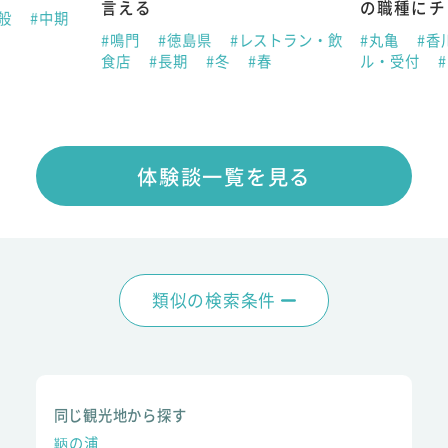
言える
の職種にチ
全般
#中期
#鳴門
#徳島県
#レストラン・飲
#丸亀
#香
食店
#長期
#冬
#春
ル・受付
体験談一覧を見る
類似の検索条件
同じ観光地から探す
鞆の浦