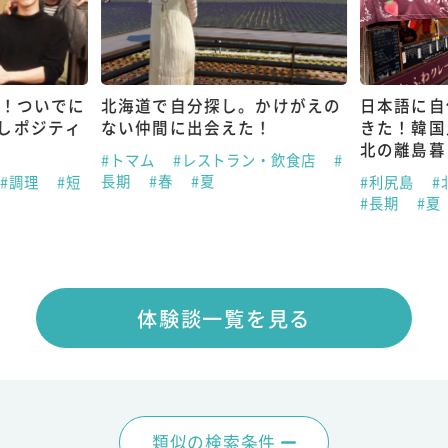
金！ついでに
北海道で自分探し。かけがえの
日本語に自
しポジティ
ない仲間に出会えた！
きた！韓国
北の離島暮
#トマム
#レストラン・飲食店
#
長期
#春
#夏
#調理
#短
#利尻島
#
#長期
#夏
体験談一覧を見る
類似の検索条件