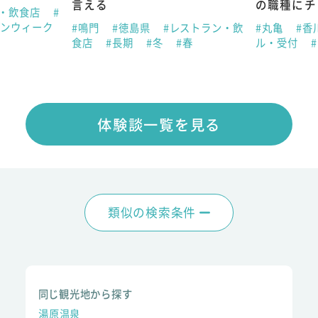
言える
の職種にチ
ン・飲食店
#
デンウィーク
#鳴門
#徳島県
#レストラン・飲
#丸亀
#香
食店
#長期
#冬
#春
ル・受付
体験談一覧を見る
類似の検索条件
同じ観光地から探す
湯原温泉