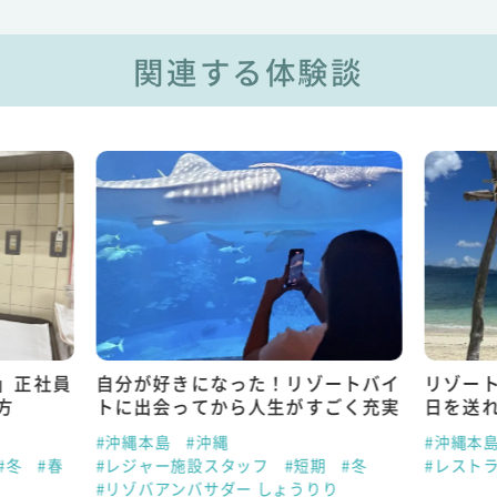
関連する体験談
」正社員
自分が好きになった！リゾートバイ
リゾー
方
トに出会ってから人生がすごく充実
日を送
#沖縄本島
#沖縄
#沖縄本
#冬
#春
#レジャー施設スタッフ
#短期
#冬
#レスト
#リゾバアンバサダー しょうりり