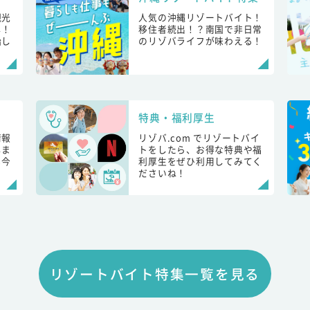
観光
人気の沖縄リゾートバイト！
し！
移住者続出！？南国で非日常
始し
のリゾバライフが味わえる！
特典・福利厚生
情報
リゾバ.com でリゾートバイ
しま
トをしたら、お得な特典や福
も今
利厚生をぜひ利用してみてく
ださいね！
リゾートバイト特集一覧を見る