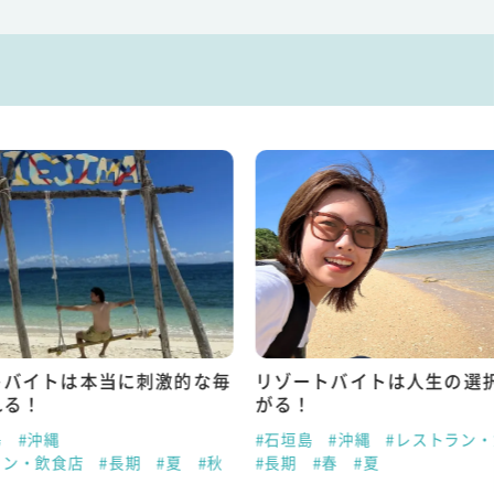
トバイトは本当に刺激的な毎
リゾートバイトは人生の選
れる！
がる！
島
#沖縄
#石垣島
#沖縄
#レストラン
ラン・飲食店
#長期
#夏
#秋
#長期
#春
#夏