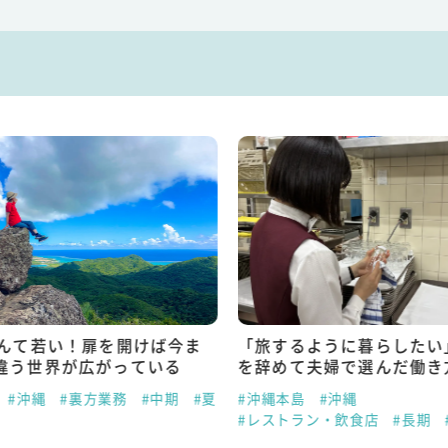
なんて若い！扉を開けば今ま
「旅するように暮らしたい
違う世界が広がっている
を辞めて夫婦で選んだ働き
#沖縄
#裏方業務
#中期
#夏
#沖縄本島
#沖縄
#レストラン・飲食店
#長期