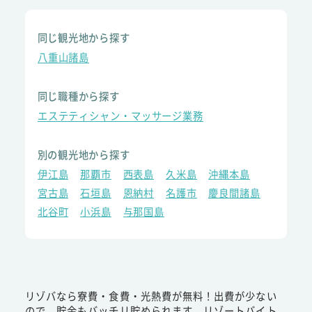
同じ観光地から探す
八重山諸島
同じ職種から探す
エステティシャン・マッサージ業務
別の観光地から探す
伊江島
那覇市
西表島
久米島
沖縄本島
宮古島
石垣島
恩納村
名護市
慶良間諸島
北谷町
小浜島
与那国島
リゾバなら寮費・食費・光熱費が無料！出費が少ない
ので、貯金もバッチリ貯められます。リゾートバイト