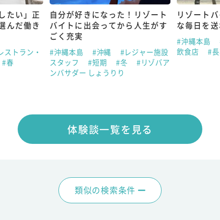
したい」正
自分が好きになった！リゾート
リゾートバ
選んだ働き
バイトに出会ってから人生がす
な毎日を送
ごく充実
#沖縄本島
飲食店
#
レストラン・
#沖縄本島
#沖縄
#レジャー施設
#春
スタッフ
#短期
#冬
#リゾバア
ンバサダー しょうりり
体験談一覧を見る
類似の検索条件