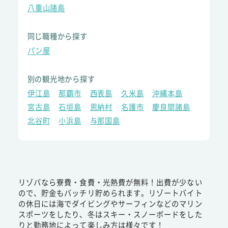
八重山諸島
同じ職種から探す
パン屋
別の観光地から探す
伊江島
那覇市
西表島
久米島
沖縄本島
宮古島
石垣島
恩納村
名護市
慶良間諸島
北谷町
小浜島
与那国島
リゾバなら寮費・食費・光熱費が無料！出費が少ない
ので、貯金もバッチリ貯められます。リゾートバイト
の休日には海でダイビングやサーフィンなどのマリン
スポーツをしたり、冬はスキー・スノーボードをした
りと勤務地によって楽しみ方は様々です！