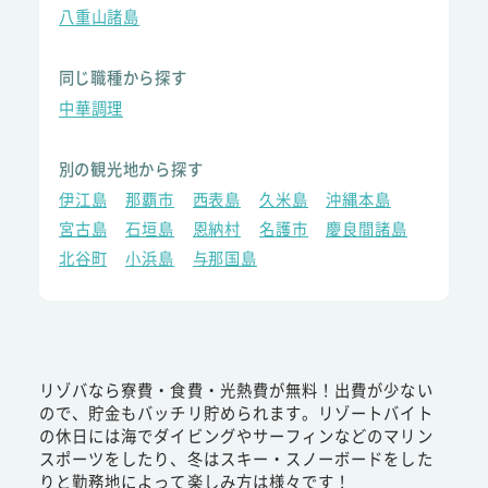
八重山諸島
同じ職種から探す
中華調理
別の観光地から探す
伊江島
那覇市
西表島
久米島
沖縄本島
宮古島
石垣島
恩納村
名護市
慶良間諸島
北谷町
小浜島
与那国島
リゾバなら寮費・食費・光熱費が無料！出費が少ない
ので、貯金もバッチリ貯められます。リゾートバイト
の休日には海でダイビングやサーフィンなどのマリン
スポーツをしたり、冬はスキー・スノーボードをした
りと勤務地によって楽しみ方は様々です！