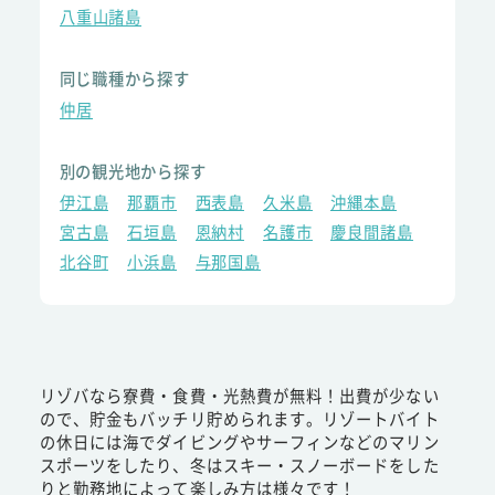
八重山諸島
同じ職種から探す
仲居
別の観光地から探す
伊江島
那覇市
西表島
久米島
沖縄本島
宮古島
石垣島
恩納村
名護市
慶良間諸島
北谷町
小浜島
与那国島
リゾバなら寮費・食費・光熱費が無料！出費が少ない
ので、貯金もバッチリ貯められます。リゾートバイト
の休日には海でダイビングやサーフィンなどのマリン
スポーツをしたり、冬はスキー・スノーボードをした
りと勤務地によって楽しみ方は様々です！