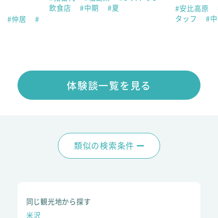
談
飲食店
#中期
#夏
#安比高原
タッフ
#
県
#仲居
#
体験談一覧を見る
類似の検索条件
同じ観光地から探す
米沢