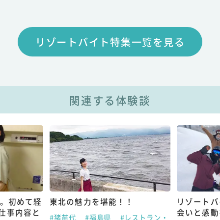
リゾートバイト特集一覧を見る
関連する体験談
し。初めて経
東北の魅力を堪能！！
リゾートバ
仕事内容と
会いと感動
#猪苗代
#福島県
#レストラン・