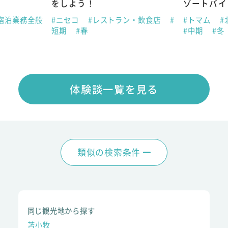
をしよう！
ゾートバイ
宿泊業務全般
#ニセコ
#レストラン・飲食店
#
#トマム
#
短期
#春
#中期
#冬
体験談一覧を見る
類似の検索条件
同じ観光地から探す
苫小牧