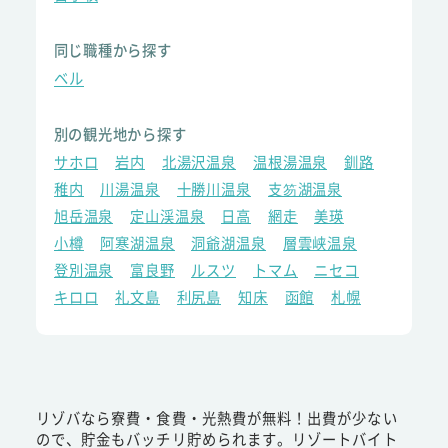
同じ職種から探す
ベル
別の観光地から探す
サホロ
岩内
北湯沢温泉
温根湯温泉
釧路
稚内
川湯温泉
十勝川温泉
支笏湖温泉
旭岳温泉
定山渓温泉
日高
網走
美瑛
小樽
阿寒湖温泉
洞爺湖温泉
層雲峡温泉
登別温泉
富良野
ルスツ
トマム
ニセコ
キロロ
礼文島
利尻島
知床
函館
札幌
リゾバなら寮費・食費・光熱費が無料！出費が少ない
ので、貯金もバッチリ貯められます。リゾートバイト