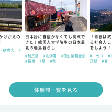
かけがえの
日本語に自信がなくても挑戦で
「青春は終
！
きた！韓国人大学院生の日本最
る社会人こ
北の離島暮らし
をしよう！
ン・飲食店
#
#利尻島
#北海道
#宿泊業務全般
#ニセコ
#
#長期
#夏
#秋
短期
#春
体験談一覧を見る