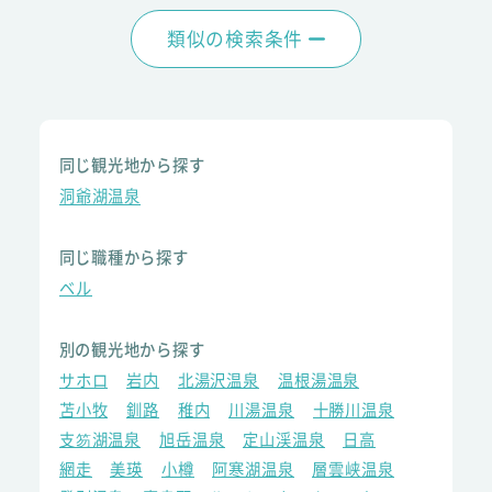
類似の検索条件
同じ観光地から探す
洞爺湖温泉
同じ職種から探す
ベル
別の観光地から探す
サホロ
岩内
北湯沢温泉
温根湯温泉
苫小牧
釧路
稚内
川湯温泉
十勝川温泉
支笏湖温泉
旭岳温泉
定山渓温泉
日高
網走
美瑛
小樽
阿寒湖温泉
層雲峡温泉