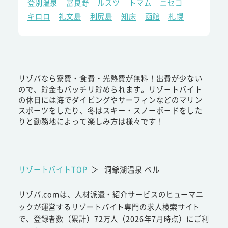
登別温泉
富良野
ルスツ
トマム
ニセコ
キロロ
礼文島
利尻島
知床
函館
札幌
リゾバなら寮費・食費・光熱費が無料！出費が少ない
ので、貯金もバッチリ貯められます。リゾートバイト
の休日には海でダイビングやサーフィンなどのマリン
スポーツをしたり、冬はスキー・スノーボードをした
りと勤務地によって楽しみ方は様々です！
リゾートバイトTOP
＞
洞爺湖温泉 ベル
リゾバ.comは、人材派遣・紹介サービスのヒューマニ
ックが運営するリゾートバイト専門の求人検索サイト
で、登録者数（累計）72万人（2026年7月時点）にご利