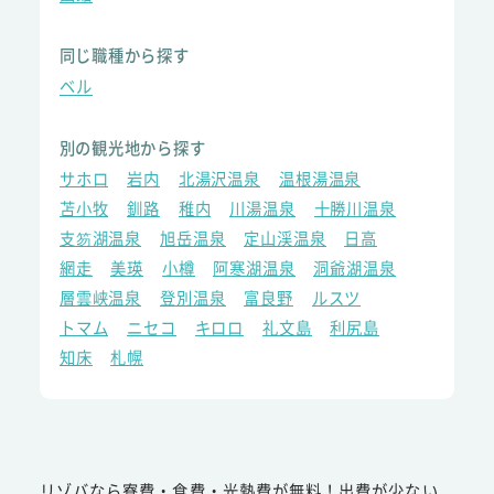
同じ職種から探す
ベル
別の観光地から探す
サホロ
岩内
北湯沢温泉
温根湯温泉
苫小牧
釧路
稚内
川湯温泉
十勝川温泉
支笏湖温泉
旭岳温泉
定山渓温泉
日高
網走
美瑛
小樽
阿寒湖温泉
洞爺湖温泉
層雲峡温泉
登別温泉
富良野
ルスツ
トマム
ニセコ
キロロ
礼文島
利尻島
知床
札幌
リゾバなら寮費・食費・光熱費が無料！出費が少ない