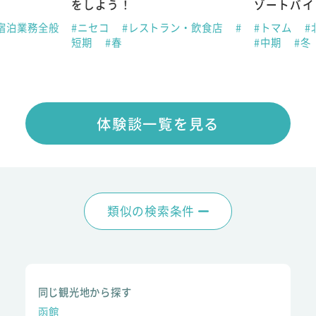
をしよう！
ゾートバイ
宿泊業務全般
#ニセコ
#レストラン・飲食店
#
#トマム
#
短期
#春
#中期
#冬
体験談一覧を見る
類似の検索条件
同じ観光地から探す
函館