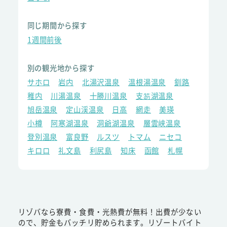
同じ期間から探す
1週間前後
別の観光地から探す
サホロ
岩内
北湯沢温泉
温根湯温泉
釧路
稚内
川湯温泉
十勝川温泉
支笏湖温泉
旭岳温泉
定山渓温泉
日高
網走
美瑛
小樽
阿寒湖温泉
洞爺湖温泉
層雲峡温泉
登別温泉
富良野
ルスツ
トマム
ニセコ
キロロ
礼文島
利尻島
知床
函館
札幌
リゾバなら寮費・食費・光熱費が無料！出費が少ない
ので、貯金もバッチリ貯められます。リゾートバイト