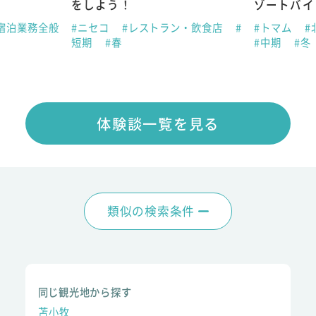
をしよう！
ゾートバイ
宿泊業務全般
#ニセコ
#レストラン・飲食店
#
#トマム
#
短期
#春
#中期
#冬
体験談一覧を見る
類似の検索条件
同じ観光地から探す
苫小牧