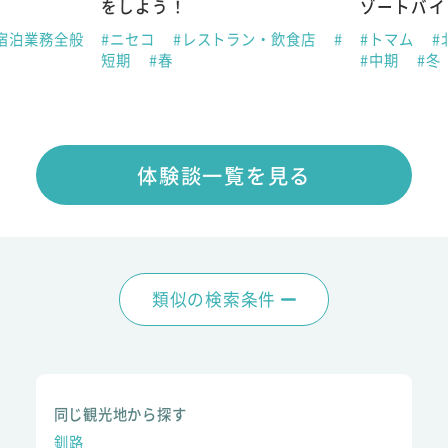
をしよう！
ゾートバイ
宿泊業務全般
#ニセコ
#レストラン・飲食店
#
#トマム
#
短期
#春
#中期
#冬
体験談一覧を見る
類似の検索条件
同じ観光地から探す
釧路