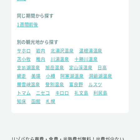
同じ期間から探す
1週間前後
別の観光地から探す
サホロ
岩内
北湯沢温泉
温根湯温泉
苫小牧
稚内
川湯温泉
十勝川温泉
支笏湖温泉
旭岳温泉
定山渓温泉
日高
網走
美瑛
小樽
阿寒湖温泉
洞爺湖温泉
層雲峡温泉
登別温泉
富良野
ルスツ
トマム
ニセコ
キロロ
礼文島
利尻島
知床
函館
札幌
リゾバなら寮費・食費・光熱費が無料！出費が少ない