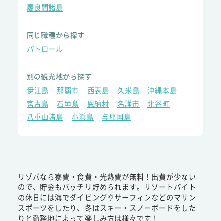
慶良間諸島
同じ職種から探す
パトロール
別の観光地から探す
伊江島
那覇市
西表島
久米島
沖縄本島
宮古島
石垣島
恩納村
名護市
北谷町
八重山諸島
小浜島
与那国島
リゾバなら寮費・食費・光熱費が無料！出費が少ない
ので、貯金もバッチリ貯められます。リゾートバイト
の休日には海でダイビングやサーフィンなどのマリン
スポーツをしたり、冬はスキー・スノーボードをした
りと勤務地によって楽しみ方は様々です！