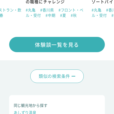
の職種にチャレンジ
ゾートバイ
ストラン・飲
#丸亀
#香川県
#フロント・ベ
#丸亀
#香
#春
ル・受付
#中期
#夏
#秋
ル・受付
体験談一覧を見る
類似の検索条件
同じ観光地から探す
あしずり温泉