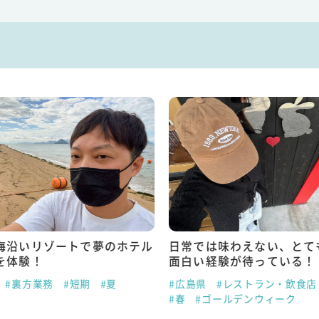
海沿いリゾートで夢のホテル
日常では味わえない、とて
を体験！
面白い経験が待っている！
#裏方業務
#短期
#夏
#広島県
#レストラン・飲食店
#春
#ゴールデンウィーク