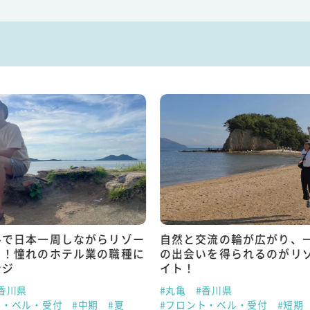
ルで日本一周しながらリゾー
自然と交流の輪が広がり、
ト！憧れのホテル業の職種に
の出会いを得られるのがリ
ンジ
イト！
香川県
#丸亀
#香川県
ト・ベル・受付
#中期
#夏
#フロント・ベル・受付
#短期