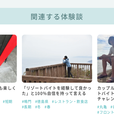
関連する体験談
も楽しく
「リゾートバイトを経験して良かっ
カップ
た」と100％自信を持って言える
トバイ
チャレ
#短期
#鳴門
#徳島県
#レストラン・飲食店
#長期
#冬
#春
#丸亀
#
#フロン