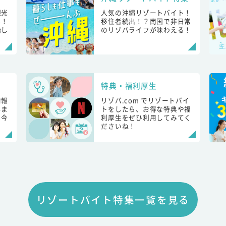
観光
人気の沖縄リゾートバイト！
し！
移住者続出！？南国で非日常
始し
のリゾバライフが味わえる！
特典・福利厚生
情報
リゾバ.com でリゾートバイ
しま
トをしたら、お得な特典や福
も今
利厚生をぜひ利用してみてく
ださいね！
リゾートバイト特集一覧を見る