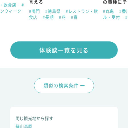
言える
の職種にチ
ン・飲食店
#
デンウィーク
#鳴門
#徳島県
#レストラン・飲
#丸亀
#香
食店
#長期
#冬
#春
ル・受付
体験談一覧を見る
類似の検索条件
同じ観光地から探す
蒜山高原