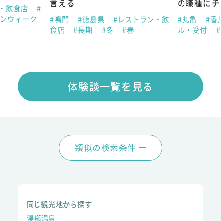
言える
の職種にチ
ン・飲食店
#
デンウィーク
#鳴門
#徳島県
#レストラン・飲
#丸亀
#香
食店
#長期
#冬
#春
ル・受付
体験談一覧を見る
類似の検索条件
同じ観光地から探す
湯郷温泉