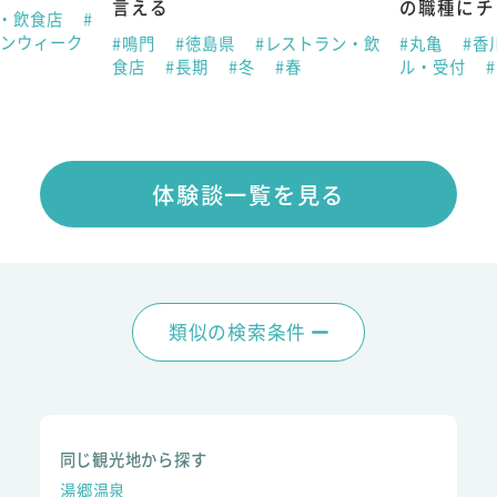
言える
の職種にチ
ン・飲食店
#
デンウィーク
#鳴門
#徳島県
#レストラン・飲
#丸亀
#香
食店
#長期
#冬
#春
ル・受付
体験談一覧を見る
類似の検索条件
同じ観光地から探す
湯郷温泉